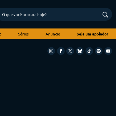
o
Séries
Anuncie
Seja um apoiador