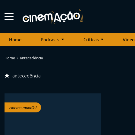
Home
Podcasts
Críticas
Vídeo
Home
antecedência
antecedência
cinema mundial