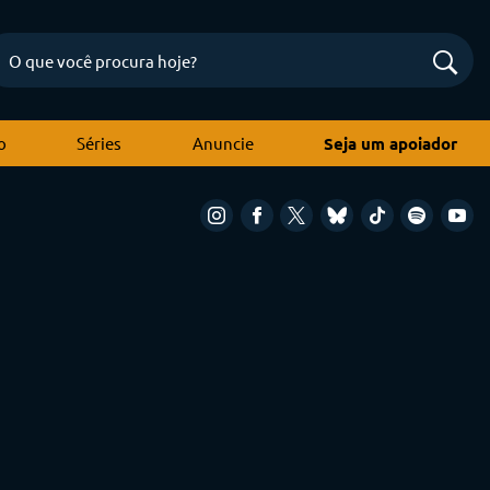
o
Séries
Anuncie
Seja um apoiador