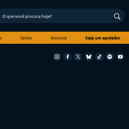
o
Séries
Anuncie
Seja um apoiador