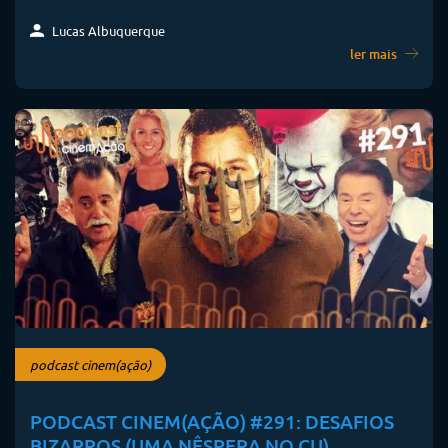
Lucas Albuquerque
ler mais
podcast cinem(ação)
PODCAST CINEM(AÇÃO) #291: DESAFIOS
BIZARROS (UMA NÊSPERA NO CU)