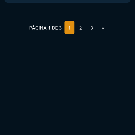
PÁGINA 1 DE 3
1
2
3
»