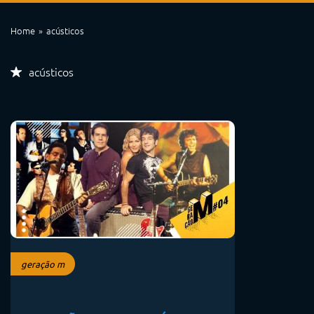
Home
acústicos
acústicos
geração m