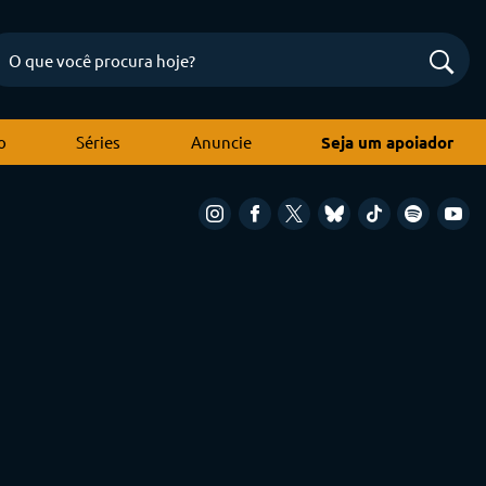
o
Séries
Anuncie
Seja um apoiador