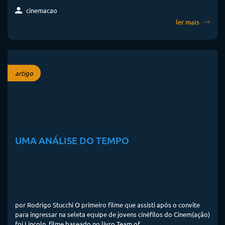
cinemacao
ler mais
artigo
UMA ANÁLISE DO TEMPO
por Rodrigo Stucchi O primeiro filme que assisti após o convite
para ingressar na seleta equipe de jovens cinéfilos do Cinem(ação)
foi Lincoln, filme baseado no livro Team of...