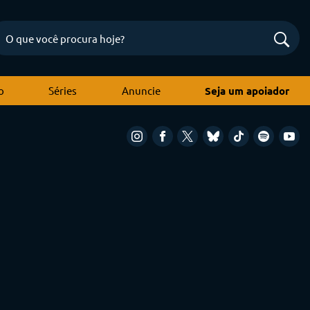
o
Séries
Anuncie
Seja um apoiador