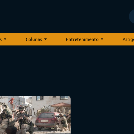
s
Colunas
Entretenimento
Artig