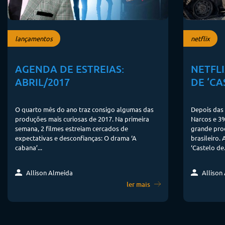
lançamentos
netflix
AGENDA DE ESTREIAS:
NETFLI
ABRIL/2017
DE ‘CA
O quarto mês do ano traz consigo algumas das
Depois das 
produções mais curiosas de 2017. Na primeira
Narcos e 3%
semana, 2 filmes estreiam cercados de
grande prod
expectativas e desconfianças: O drama ‘A
brasileiro. 
cabana’...
‘Castelo de.
Allison Almeida
Allison
ler mais