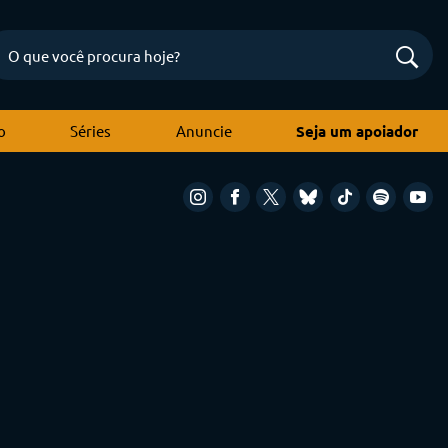
o
Séries
Anuncie
Seja um apoiador