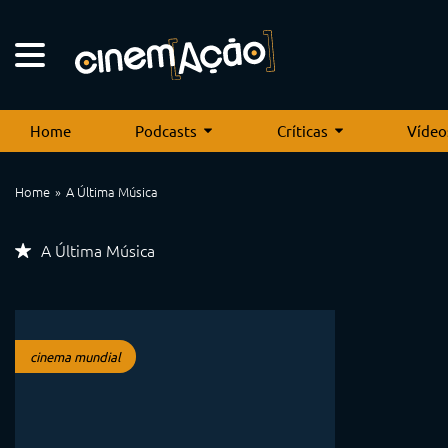
Home
Podcasts
Críticas
Vídeo
Home
A Última Música
A Última Música
cinema mundial