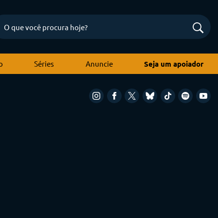
o
Séries
Anuncie
Seja um apoiador