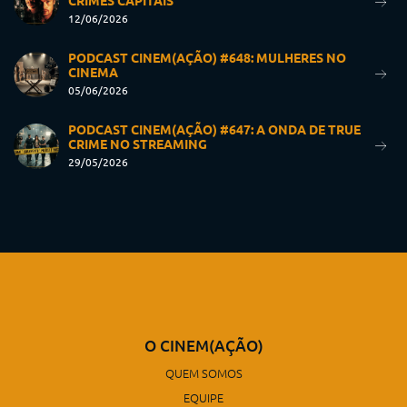
CRIMES CAPITAIS
12/06/2026
PODCAST CINEM(AÇÃO) #648: MULHERES NO
CINEMA
05/06/2026
PODCAST CINEM(AÇÃO) #647: A ONDA DE TRUE
CRIME NO STREAMING
29/05/2026
O CINEM(AÇÃO)
QUEM SOMOS
EQUIPE