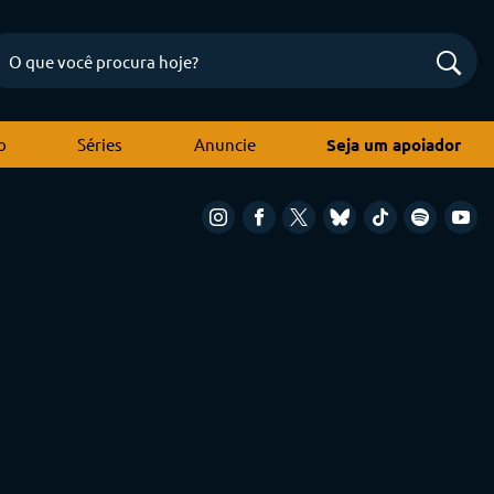
o
Séries
Anuncie
Seja um apoiador