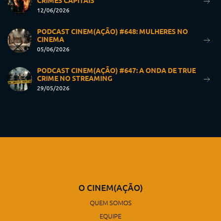
CRIMES CAPITAIS
12/06/2026
PODCAST CINEM(AÇÃO) #648: MULHERES NO
CINEMA
05/06/2026
PODCAST CINEM(AÇÃO) #647: A ONDA DE TRUE
CRIME NO STREAMING
29/05/2026
O CINEM(AÇÃO)
QUEM SOMOS
EQUIPE