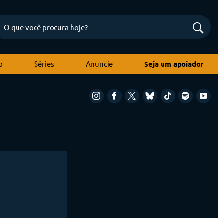
o
Séries
Anuncie
Seja um apoiador