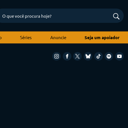
o
Séries
Anuncie
Seja um apoiador