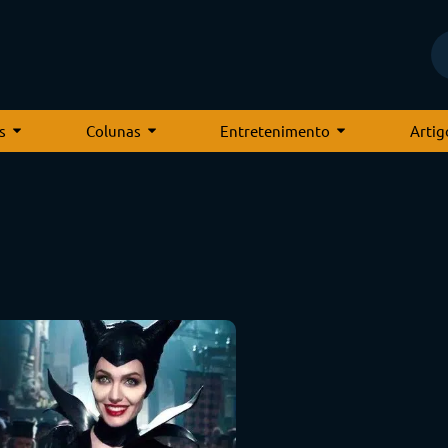
s
Colunas
Entretenimento
Artig