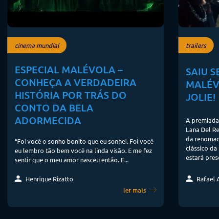
cinema mundial
trailers
ESPECIAL MALÉVOLA –
SAIU 
CONHEÇA A VERDADEIRA
MALÉV
HISTÓRIA POR TRÁS DO
JOLIE!
CONTO DA BELA
ADORMECIDA
A premiada
Lana Del Re
da renomada
“Foi você o sonho bonito que eu sonhei. Foi você
clássico da
eu lembro tão bem você na linda visão. E me fez
estará prese
sentir que o meu amor nasceu então. E...
Rafael A
Henrique Rizatto
ler mais