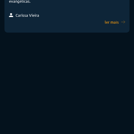
evangélicas.
Carissa Vieira
ler mais