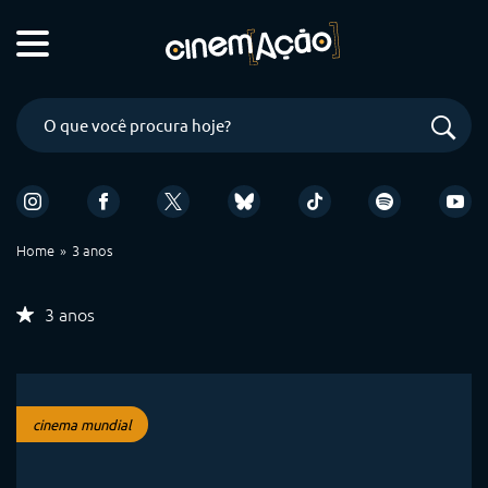
Home
3 anos
3 anos
cinema mundial