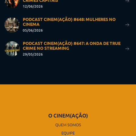
CRIMES CAPITAIS
12/06/2026
PODCAST CINEM(AÇÃO) #648: MULHERES NO
CINEMA
05/06/2026
PODCAST CINEM(AÇÃO) #647: A ONDA DE TRUE
CRIME NO STREAMING
29/05/2026
O CINEM(AÇÃO)
QUEM SOMOS
EQUIPE