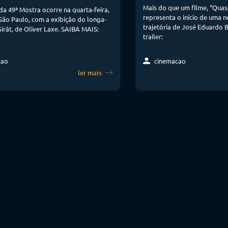
Mais do que um filme, “Quas
da 49ª Mostra ocorre na quarta-feira,
representa o início de uma 
 São Paulo, com a exibição do longa-
trajetória de José Eduardo 
rât, de Oliver Laxe. SAIBA MAIS:
trailer:
cao
cinemacao
ler mais