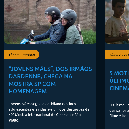
cinema mundial
cinema naci
“JOVENS MÃES”, DOS IRMÃOS
5 MOT
DARDENNE, CHEGA NA
ÚLTIM
MOSTRA SP COM
CINEM
HOMENAGEM
Jovens Mães segue o cotidiano de cinco
O Último Ep
adolescentes grávidas e é um dos destaques da
quinta-feir
49ª Mostra Internacional de Cinema de São
filme é ins
Paulo.