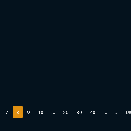
7
8
9
10
...
20
30
40
...
»
Úl