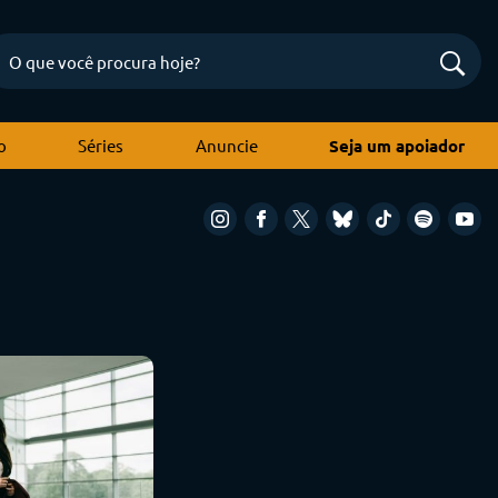
o
Séries
Anuncie
Seja um apoiador