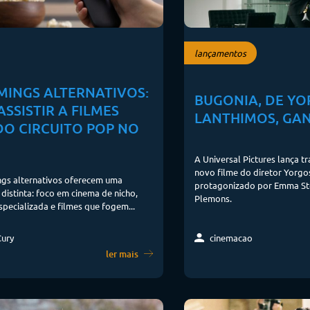
lançamentos
MINGS ALTERNATIVOS:
BUGONIA, DE Y
SSISTIR A FILMES
LANTHIMOS, GAN
DO CIRCUITO POP NO
A Universal Pictures lança tr
novo filme do diretor Yorgo
ngs alternativos oferecem uma
protagonizado por Emma St
 distinta: foco em cinema de nicho,
Plemons.
specializada e filmes que fogem...
Cury
cinemacao
ler mais