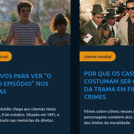
onal
cinema mundial
POR QUE OS CAS
IVOS PARA VER “O
COSTUMAM SER 
O EPISÓDIO” NOS
DA TRAMA EM FI
AS
CRIMES
isódio chega aos cinemas nesta
Filmes sobre crimes: nesses 
a, 9 de outubro. Situado em 1991, o
personagens cometem atos 
pirado nas memórias do diretor.
dos limites da moralidade.