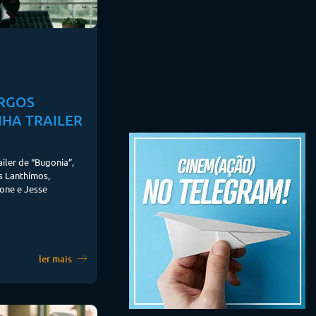
ORGOS
HA TRAILER
ailer de “Bugonia”,
s Lanthimos,
one e Jesse
ler mais