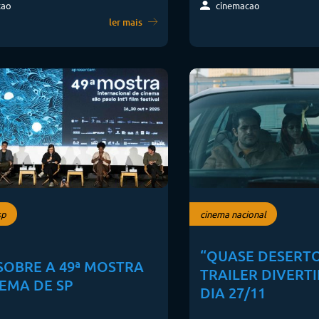
cinemacao
cao
ler mais
sp
cinema nacional
“QUASE DESERT
SOBRE A 49ª MOSTRA
TRAILER DIVERT
EMA DE SP
DIA 27/11