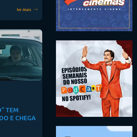
ler mais
O” TEM
IDO E CHEGA