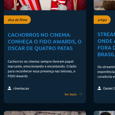
dica de filme
artigo
STREA
CACHORROS NO CINEMA:
ONDE A
CONHEÇA O FIDO AWARDS, O
FORA 
OSCAR DE QUATRO PATAS
BRASIL
Cachorros no cinema: sempre tiveram papel
marcante, emocionando e encantando. Criado
Os streami
para reconhecer essa presença nas telonas, o
experiência
FIDO Awards
curadoria e
Daniel 
cinemacao
ler mais