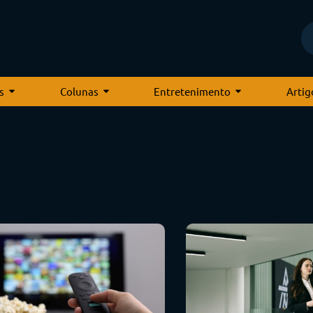
s
Colunas
Entretenimento
Artig