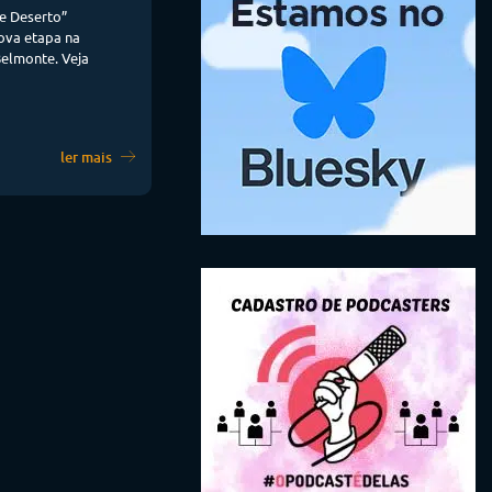
e Deserto”
nova etapa na
Belmonte. Veja
ler mais