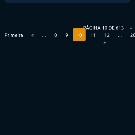
PÁGINA 10 DE 613
«
Primeira
«
...
8
9
10
11
12
...
2
»