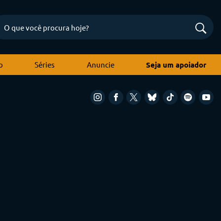
o
Séries
Anuncie
Seja um apoiador