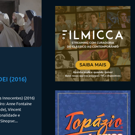
EI (2016)
es Innocentes) (2016)
iro: Anne Fontaine
de), Vincent
onalidade e
Sinopse:...