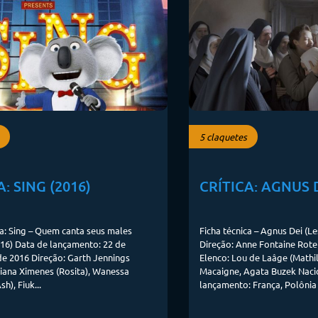
5 claquetes
A: SING (2016)
CRÍTICA: AGNUS D
ca: Sing – Quem canta seus males
Ficha técnica – Agnus Dei (L
16) Data de lançamento: 22 de
Direção: Anne Fontaine Rote
e 2016 Direção: Garth Jennings
Elenco: Lou de Laâge (Mathil
iana Ximenes (Rosita), Wanessa
Macaigne, Agata Buzek Naci
h), Fiuk...
lançamento: França, Polônia 