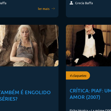
Baffa
Grecia Baffa
ler mais
4 claquetes
CRÍTICA: PIAF: 
TAMBÉM É ENGOLIDO
AMOR (2007)
SÉRIES?
Ficha técnica – La môme (200