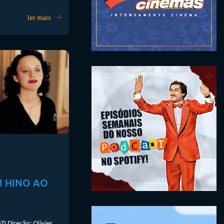
ler mais
UM HINO AO
7) Direção: Olivier