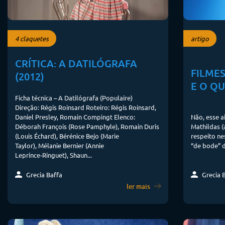
4 claquetes
artigo
CRÍTICA: A DATILÓGRAFA
FILMES
(2012)
E O Q
Ficha técnica – A Datilógrafa (Populaire)
Direção: Régis Roinsard Roteiro: Régis Roinsard,
Daniel Presley, Romain Compingt Elenco:
Não, esse 
Déborah François (Rose Pamphyle), Romain Duris
Mathildas (
(Louis Échard), Bérénice Bejo (Marie
respeito ne
Taylor), Mélanie Bernier (Annie
“de bode” d
Leprince‑Ringuet), Shaun...
Grecia Baffa
Grecia 
ler mais