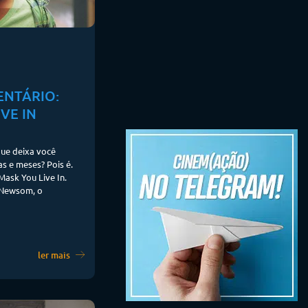
ENTÁRIO:
VE IN
ue deixa você
s e meses? Pois é.
ask You Live In.
l Newsom, o
ler mais