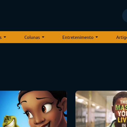
s
Colunas
Entretenimento
Artig