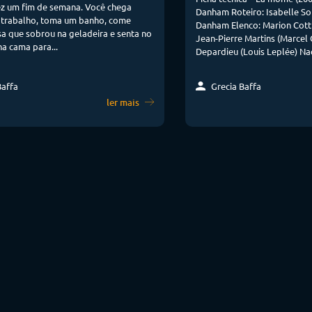
ez um fim de semana. Você chega
Danham Roteiro: Isabelle So
 trabalho, toma um banho, come
Danham Elenco: Marion Cottil
a que sobrou na geladeira e senta no
Jean-Pierre Martins (Marcel
na cama para...
Depardieu (Louis Leplée) Nac
Baffa
Grecia Baffa
ler mais