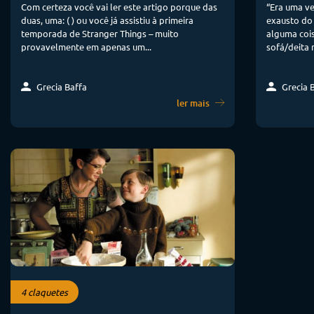
Com certeza você vai ler este artigo porque das
“Era uma v
duas, uma: ( ) ou você já assistiu à primeira
exausto do
temporada de Stranger Things – muito
alguma cois
provavelmente em apenas um...
sofá/deita 
Grecia Baffa
Grecia 
ler mais
4 claquetes