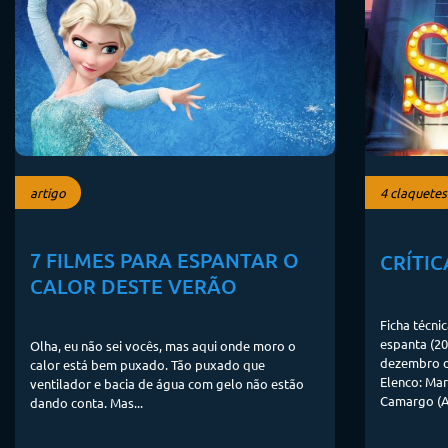
artigo
4 claquetes
7 FILMES PARA ESPANTAR O
CRÍTIC
CALOR DESTE VERÃO
Ficha técni
espanta (20
Olha, eu não sei vocês, mas aqui onde moro o
dezembro d
calor está bem puxado. Tão puxado que
Elenco: Mar
ventilador e bacia de água com gelo não estão
Camargo (As
dando conta. Mas...