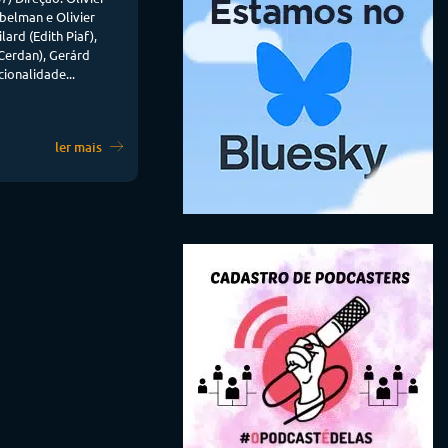
belman e Olivier
ard (Edith Piaf),
 Cerdan), Gerárd
ionalidade...
ler mais