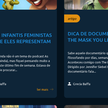
artigo
DICA DE DOCUM
 INFANTIS FEMINISTAS
THE MASK YOU LI
UE ELES REPRESENTAM
Sabe aquele documentário q
ainda não é um tema do podcast As
filosofando por dias, semana
ainda), mas fiquei pensando muito a
Aconteceu comigo com The M
ste último fim de semana. Estava de
Dirigido por Jennifer Siebe
e procurar...
documentário fala...
Grecia Baffa
Baffa
ler mais