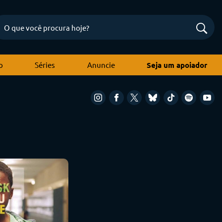
o
Séries
Anuncie
Seja um apoiador