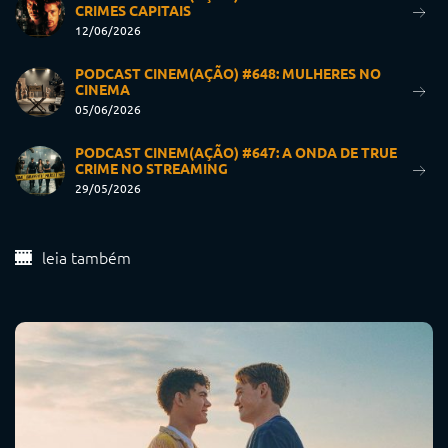
CRIMES CAPITAIS
12/06/2026
PODCAST CINEM(AÇÃO) #648: MULHERES NO
CINEMA
05/06/2026
PODCAST CINEM(AÇÃO) #647: A ONDA DE TRUE
CRIME NO STREAMING
29/05/2026
leia também