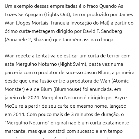
Um exemplo dessas empreitadas é o fraco Quando As
Luzes Se Apagam (Lights Out), terror produzido por James
Wan (Jogos Mortais, franquia Invocação do Mal) a partir do
ótimo curta-metragem dirigido por David F. Sandberg
(Annabele 2, Shazam) que também assina o longa.
Wan repete a tentativa de esticar um curta de terror com
este
(Night Swim), desta vez numa
Mergulho Noturno
parceria com o produtor de sucesso Jason Blum, a primeira
desde que uma fusão entre a produtora de Wan (Atomic
Monster) e a de Blum (Blumhouse) foi anunciada, em
janeiro de 2024. Mergulho Noturno é dirigido por Bryce
McGuire a partir de seu curta de mesmo nome, lançado
em 2014. Com pouco mais de 3 minutos de duração, o
“Mergulho Noturno” original não é um curta exatamente
marcante, mas que constrói com sucesso e em tempo
econômico uma atmosfera de terror ao redor de uma