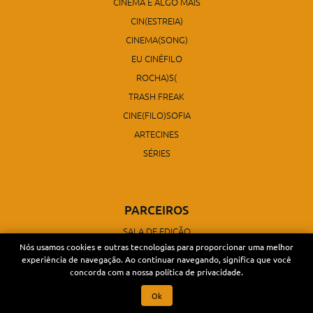
CINEMA E ALGO MAIS
CIN(ESTREIA)
CINEMA(SONG)
EU CINÉFILO
ROCHA)S(
TRASH FREAK
CINE(FILO)SOFIA
ARTECINES
SÉRIES
PARCEIROS
SALA DE EDIÇÃO
Nós usamos cookies e outras tecnologias para proporcionar uma melhor
TOPÁZIO CINEMAS
experiência de navegação. Ao continuar navegando, significa que você
concorda com a nossa política de privacidade.
Ok