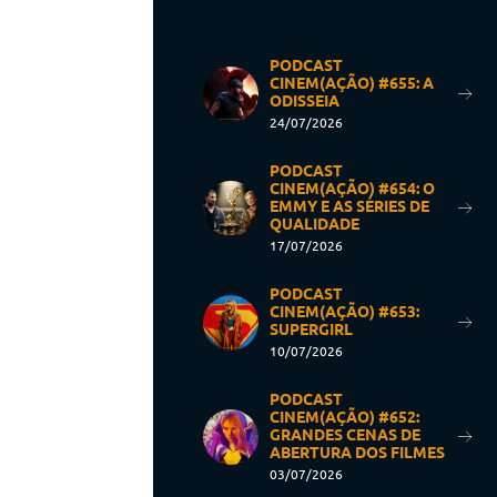
PODCAST
CINEM(AÇÃO) #655: A
ODISSEIA
24/07/2026
PODCAST
CINEM(AÇÃO) #654: O
EMMY E AS SÉRIES DE
QUALIDADE
17/07/2026
PODCAST
CINEM(AÇÃO) #653:
SUPERGIRL
10/07/2026
PODCAST
CINEM(AÇÃO) #652:
GRANDES CENAS DE
ABERTURA DOS FILMES
03/07/2026