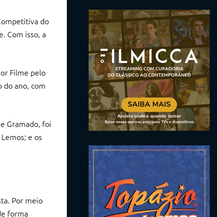
 Competitiva do
e. Com isso, a
or Filme pelo
o do ano, com
de Gramado, foi
a Lemos; e os
sta. Por meio
de forma