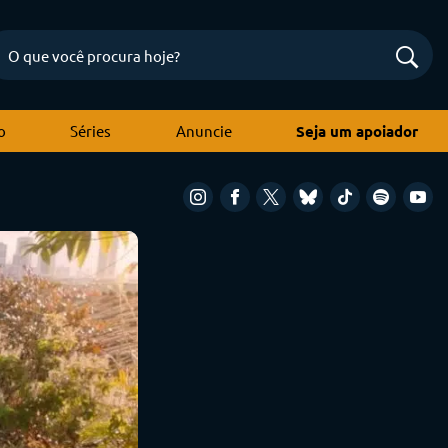
o
Séries
Anuncie
Seja um apoiador