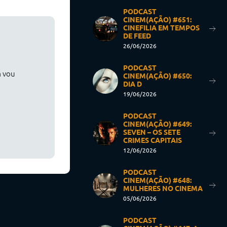
PODCAST
CINEM(AÇÃO) #651:
CINEFILIA EM TEMPOS
DE FEED
26/06/2026
PODCAST
m vou
CINEM(AÇÃO) #650:
DIA D
19/06/2026
PODCAST
CINEM(AÇÃO) #649:
SEVEN – OS SETE
CRIMES CAPITAIS
12/06/2026
PODCAST
CINEM(AÇÃO) #648:
MULHERES NO CINEMA
05/06/2026
PODCAST