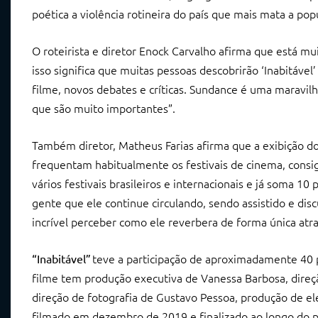
poética a violência rotineira do país que mais mata a p
O roteirista e diretor Enock Carvalho afirma que está mui
isso significa que muitas pessoas descobrirão ‘Inabitáve
filme, novos debates e críticas. Sundance é uma maravilh
que são muito importantes”.
Também diretor, Matheus Farias afirma que a exibição do
frequentam habitualmente os festivais de cinema, consiga
vários festivais brasileiros e internacionais e já soma 1
gente que ele continue circulando, sendo assistido e di
incrível perceber como ele reverbera de forma única at
teve a participação de aproximadamente 40 
“
Inabitável
”
filme tem produção executiva de Vanessa Barbosa, direç
direção de fotografia de Gustavo Pessoa, produção de ele
filmado em dezembro de 2019 e finalizado ao longo do pr