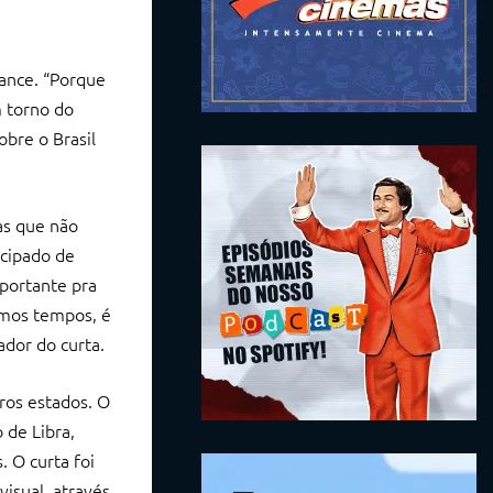
dance. “Porque
m torno do
obre o Brasil
as que não
icipado de
mportante pra
timos tempos, é
ador do curta.
ros estados. O
 de Libra,
. O curta foi
isual, através