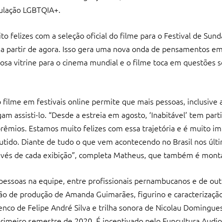
opulação LGBTQIA+.
to felizes com a seleção oficial do filme para o Festival de Sun
l’ a partir de agora. Isso gera uma nova onda de pensamentos e
osa vitrine para o cinema mundial e o filme toca em questões s
 filme em festivais online permite que mais pessoas, inclusive 
m assisti-lo. “Desde a estreia em agosto, ‘Inabitável’ tem part
0 prêmios. Estamos muito felizes com essa trajetória e é muito i
scutido. Diante de tudo o que vem acontecendo no Brasil nos úl
ravés de cada exibição”, completa Matheus, que também é mont
pessoas na equipe, entre profissionais pernambucanos e de out
ão de produção de Amanda Guimarães, figurino e caracterização
nco de Felipe André Silva e trilha sonora de Nicolau Domingues
imeiro semestre de 2020. É incentivado pelo Funcultura Audiov