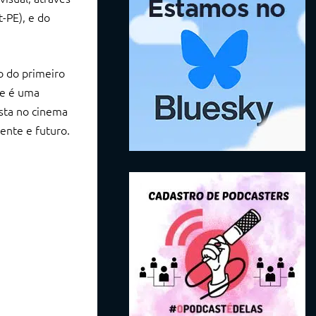
-PE), e do
o do primeiro
ue é uma
ista no cinema
sente e futuro.