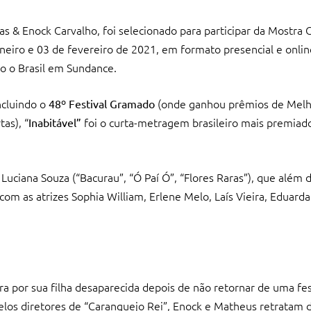
ias & Enock Carvalho, foi selecionado para participar da Mostra
aneiro e 03 de fevereiro de 2021, em formato presencial e onlin
o o Brasil em Sundance.
ncluindo o
(onde ganhou prêmios de Melh
48º Festival Gramado
tas), “
foi o curta-metragem brasileiro mais premiad
Inabitável”
Luciana Souza (“Bacurau”, “Ó Paí Ó”, “Flores Raras”), que além 
om as atrizes Sophia William, Erlene Melo, Laís Vieira, Eduard
ura por sua filha desaparecida depois de não retornar de uma fe
elos diretores de “Caranguejo Rei”, Enock e Matheus retratam 