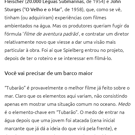
(
, de 1954) e
Fleischer
20.000 Léguas Submarinas
John
(“
”, de 1958), que, como se vê,
Sturges
O Velho e o Mar
tinham (ou adquiriram) experiências com filmes
ambientados na água. Mas os produtores queriam fugir da
fórmula ‘
filme de aventura padrão
’, e contratar um diretor
relativamente novo que viesse a dar uma visão mais
particular à obra. Foi aí que Spielberg entrou no projeto,
depois de ter o roteiro e se interessar em filmá-lo.
Você vai precisar de um barco maior
“Tubarão” é provavelmente o melhor filme já feito sobre o
mar. Claro que os elementos aqui variam, não consistindo
apenas em mostrar uma situação comum no oceano.
Medo
é o elemento-chave em “Tubarão”. O medo de entrar na
água depois que uma jovem foi atacada (cena inicial
marcante que já dá a ideia do que virá pela frente), e