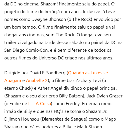
da DC no cinema,
finalmente saiu do papel. O
Shazam!
projeto do filme do herói já dura anos. Inclusive já teve
nomes como Dwayne Jhonson (o The Rock) envolvido por
um bom tempo. O filme finalmente saiu do papel e vai
chegar aos cinemas, sem The Rock. O longa teve seu
trailer divulgado na tarde desse sábado no painel da DC na
San Diego Comic-Con, e é bem diferente de todos os
outros filmes do Universo DC criado nos últimos anos.
Dirigido por David F. Sandberg (
Quando as Luzes se
e
), o filme traz Zachary Levi (o
Apagam
Anabelle 2
eterno
) e Asher Angel dividindo o pepel principal
Chuck
(Shazam e o seu alter ergo Billy Batson), Jack Dylan Grazer
(o Eddie de
) como Freddy Freeman meio
It – A Coisa
irmão de Billy e que nas HQ’s se torna o Shazam Jr.,
Dijimon Hounsou (
) como o Mago
Diamantes de Sangue
Shazam que dá os poderes a Billy, e Mark Strong