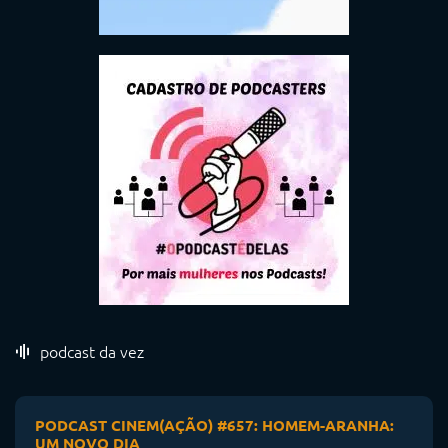
podcast da vez
PODCAST CINEM(AÇÃO) #657: HOMEM-ARANHA:
UM NOVO DIA