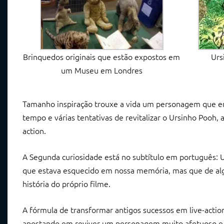
Brinquedos originais que estão expostos em
Urs
um Museu em Londres
Tamanho inspiração trouxe a vida um personagem que en
tempo e várias tentativas de revitalizar o Ursinho Pooh,
action.
A Segunda curiosidade está no subtítulo em português: 
que estava esquecido em nossa memória, mas que de alg
história do próprio filme.
A fórmula de transformar antigos sucessos em live-actio
apostando em reviver um personagem muito afetuoso e si