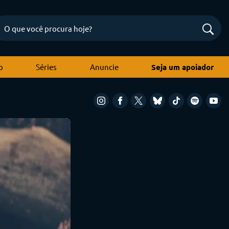
o
Séries
Anuncie
Seja um apoiador