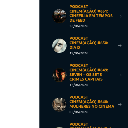
PODCAST
CINEM(AÇÃO) #651:
CINEFILIA EM TEMPOS
DE FEED
26/06/2026
PODCAST
CINEM(AÇÃO) #650:
DIA D
19/06/2026
PODCAST
CINEM(AÇÃO) #649:
SEVEN – OS SETE
CRIMES CAPITAIS
12/06/2026
PODCAST
CINEM(AÇÃO) #648:
MULHERES NO CINEMA
05/06/2026
PODCAST