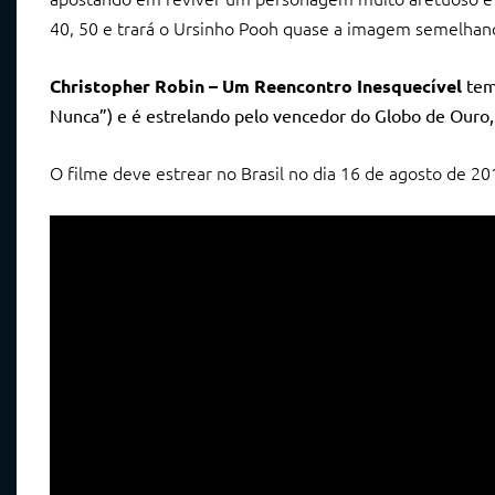
40, 50 e trará o Ursinho Pooh quase a imagem semelhança
Christopher Robin – Um Reencontro Inesquecível
tem 
Nunca”) e é estrelando pelo vencedor do Globo de Ouro
O filme deve estrear no Brasil no dia 16 de agosto de 2018