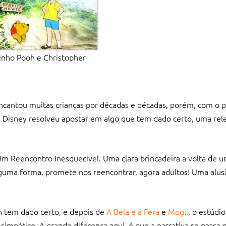
inho Pooh e Christopher
cantou muitas crianças por décadas e décadas, porém, com o p
 a Disney resolveu apostar em algo que tem dado certo, uma rele
Um Reencontro Inesquecível. Uma clara brincadeira a volta de
uma forma, promete nos reencontrar, agora adultos! Uma alusã
n tem dado certo, e depois de
A Bela e a Fera
e
Mogli
, o estúdio
mpático. A grande diferença aqui, é que a narrativa se passa 