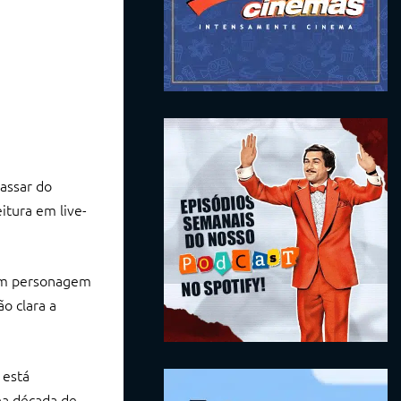
assar do
itura em live-
 um personagem
o clara a
 está
na década de