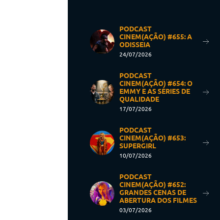
PODCAST
CINEM(AÇÃO) #655: A
ODISSEIA
24/07/2026
PODCAST
CINEM(AÇÃO) #654: O
EMMY E AS SÉRIES DE
QUALIDADE
17/07/2026
PODCAST
CINEM(AÇÃO) #653:
SUPERGIRL
10/07/2026
PODCAST
CINEM(AÇÃO) #652:
GRANDES CENAS DE
ABERTURA DOS FILMES
03/07/2026