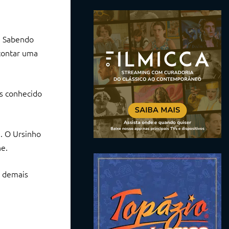
. Sabendo
 contar uma
os conhecido
5. O Ursinho
ne.
s demais