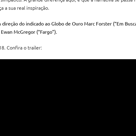
 a sua real inspiração.
direção do indicado ao Globo de Ouro Marc Forster (“Em Busca
, Ewan McGregor (“Fargo”).
. Confira o trailer: