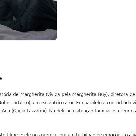
e
istória de Margherita (vivida pela Margherita Buy), diretora d
ohn Turturro), um excêntrico ator. Em paralelo à conturbada vi
 (Guilia Lazzarini). Na delicada situação familiar ela tem o a
 deste filme. E ele nos premia com um turbilhão de emoções: o alí