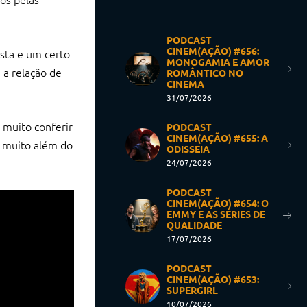
PODCAST
CINEM(AÇÃO) #656:
ista e um certo
MONOGAMIA E AMOR
 a relação de
ROMÂNTICO NO
CINEMA
31/07/2026
 muito conferir
PODCAST
CINEM(AÇÃO) #655: A
i muito além do
ODISSEIA
24/07/2026
PODCAST
CINEM(AÇÃO) #654: O
EMMY E AS SÉRIES DE
QUALIDADE
17/07/2026
PODCAST
CINEM(AÇÃO) #653:
SUPERGIRL
10/07/2026