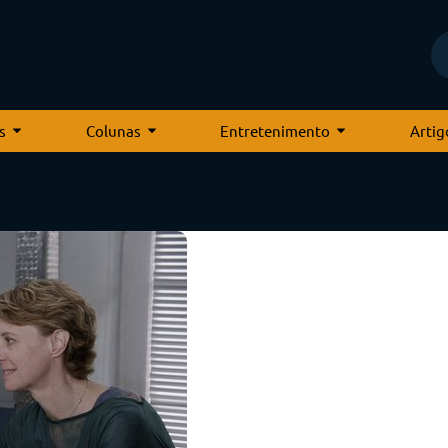
s
Colunas
Entretenimento
Artig