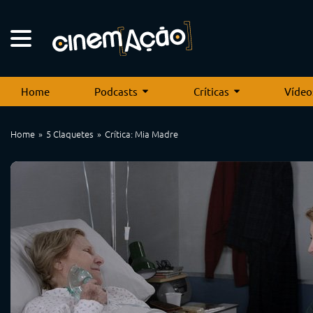
Home
Podcasts
Críticas
Vídeo
Home
5 Claquetes
Crítica: Mia Madre