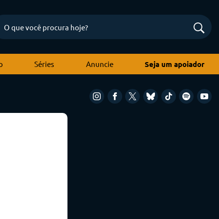
o
Séries
Anuncie
Seja um apoiador