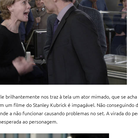
Ele brilhantemente nos traz à tela um ator mimado, que se ach
m um filme do Stanley Kubrick é impagável. Não conseguindo d
tende a não funcionar causando problemas no set. A virada do 
 inesperada ao personagem.