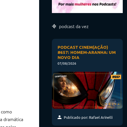
podcast da vez
PODCAST CINEM(AÇÃO)
#657: HOMEM-ARANHA: UM
NOVO DIA
07/08/2026
e como
Publicado por: Rafael Arinelli
ga dramática
os pelas