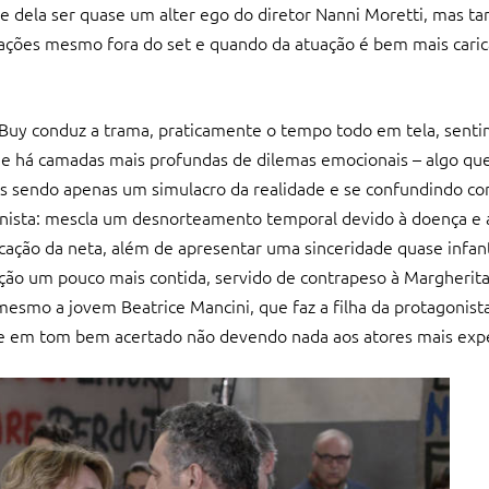
 e dela ser quase um alter ego do diretor Nanni Moretti, mas 
uações mesmo fora do set e quando da atuação é bem mais cari
 Buy conduz a trama, praticamente o tempo todo em tela, sent
ue há camadas mais profundas de dilemas emocionais – algo que
s sendo apenas um simulacro da realidade e se confundindo com
agonista: mescla um desnorteamento temporal devido à doença 
ção da neta, além de apresentar uma sinceridade quase infant
ação um pouco mais contida, servido de contrapeso à Margherit
 mesmo a jovem Beatrice Mancini, que faz a filha da protagonista
 e em tom bem acertado não devendo nada aos atores mais expe