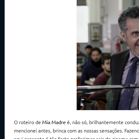
O roteiro de
é, não só, brilhantemente conduz
Mia Madre
mencionei antes, brinca com as nossas sensações. Fazend
aqui presente é tão forte preferimos sair do cinema c