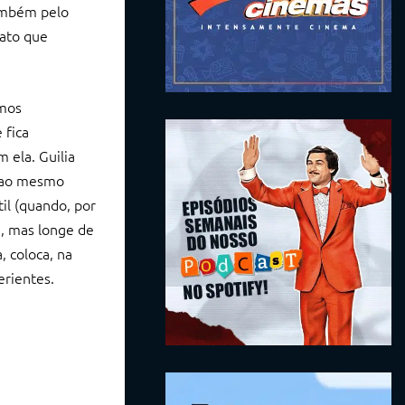
também pelo
cato que
imos
 fica
 ela. Guilia
e ao mesmo
il (quando, por
a, mas longe de
, coloca, na
rientes.