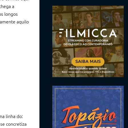
chega a
os longos
samente aquilo
na linha do:
se concretiza