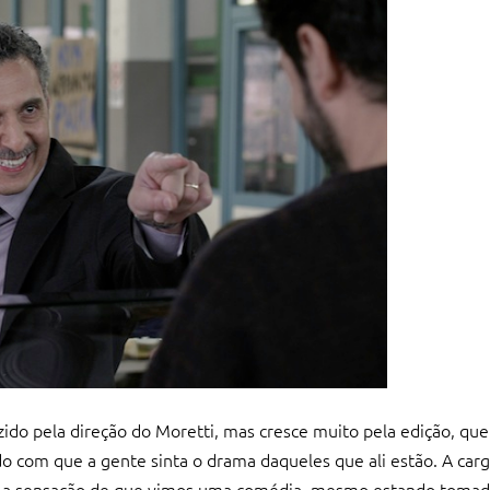
ido pela direção do Moretti, mas cresce muito pela edição, qu
o com que a gente sinta o drama daqueles que ali estão. A car
om a sensação de que vimos uma comédia, mesmo estando tomad