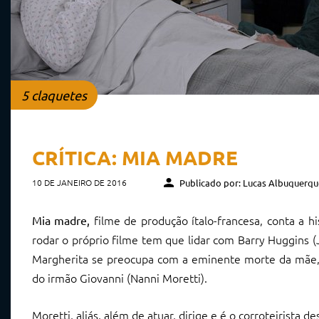
5 claquetes
CRÍTICA: MIA MADRE
10 DE JANEIRO DE 2016
Publicado por: Lucas Albuquerqu
filme de produção ítalo-francesa, conta a h
Mia madre,
rodar o próprio filme tem que lidar com Barry Huggins (J
Margherita se preocupa com a eminente morte da mãe, Ada
do irmão Giovanni (Nanni Moretti).
Moretti, aliás, além de atuar, dirige e é o corroteirista