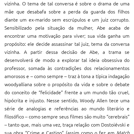
vizinha. O tema de tal conversa é sobre o drama de uma
mãe que desabafa sobre a perda da guarda dos filhos
diante um ex-marido sem escrúpulos e um juiz corrupto.
Sensibilizado pela situação da mulher, Abe acaba de
encontrar uma motivação para viver; sua vida ganha um
propósito: ele decide assassinar tal juiz, tema da conversa
vizinha. A partir dessa decisão de Abe, a trama se
desenvolverá de modo a explorar tal ideia obsessiva do
professor, somada às contradições dos relacionamentos
amorosos e – como sempre – traz à tona a típica indagação
woodyalliana sobre o propósito da vida e sobre o debate
do conceito de “felicidade” frente a um mundo tão cruel,
hipócrita e injusto. Nesse sentido, Woody Allen tece uma
série de analogias e referências ao mundo literário e
filosófico – como sempre seus filmes são muito “cerebrais”
– tanto que, mais uma vez, traça relação com Dostoiévski e
sua obra “Crime e Castigo” (assim como o fez em
Match