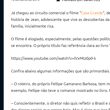
Já chegou ao circuito comercial o filme “
Casa Grande
“, d
história de Jean, adolescente que vive as descobertas 
família, inicialmente rica.
O filme é elogiado, especialmente, pelas questões polític
se encontra. O próprio título faz referência clara ao livr
https://www.youtube.com/watch?v=lVxMtz0p0-k
Confira abaixo algumas informações que são primordiais 
– O roteiro, do próprio Fellipe Gamarano Barbosa, tem mu
exemplo, Fellipe não teve o romance mostrado no livro. 
– Conscientemente, o diretor não quis refletir o Brasil 
das classes sociais que ocorre hoje. Mas é claro que isso