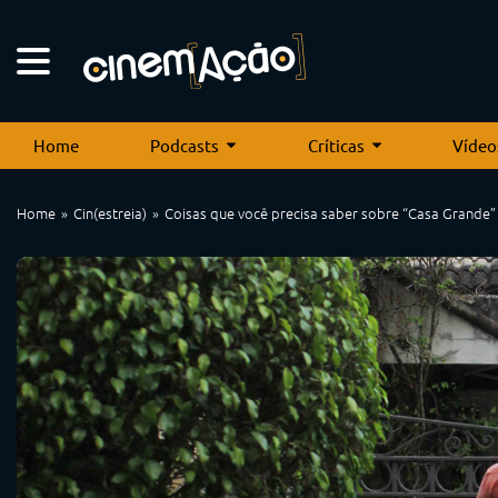
Home
Podcasts
Críticas
Vídeo
Home
Cin(estreia)
Coisas que você precisa saber sobre “Casa Grande”