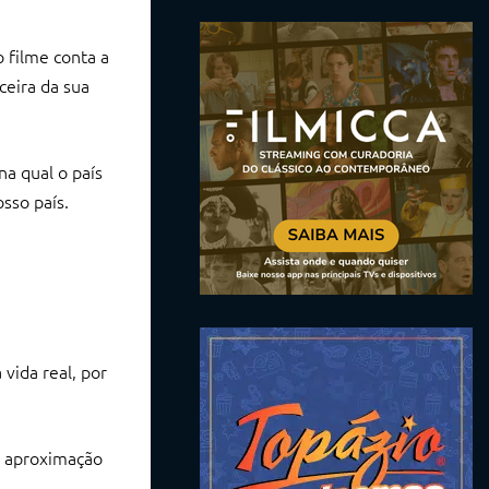
o filme conta a
ceira da sua
na qual o país
osso país.
vida real, por
 a aproximação