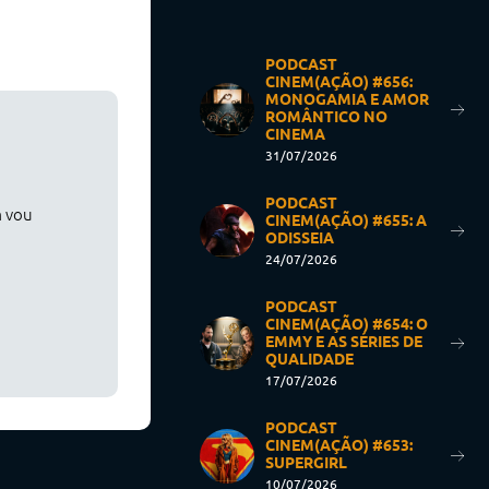
PODCAST
CINEM(AÇÃO) #656:
MONOGAMIA E AMOR
ROMÂNTICO NO
CINEMA
31/07/2026
PODCAST
m vou
CINEM(AÇÃO) #655: A
ODISSEIA
24/07/2026
PODCAST
CINEM(AÇÃO) #654: O
EMMY E AS SÉRIES DE
QUALIDADE
17/07/2026
PODCAST
CINEM(AÇÃO) #653:
SUPERGIRL
10/07/2026