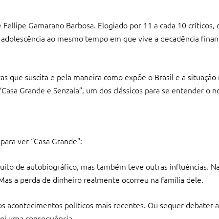
e Fellipe Gamarano Barbosa. Elogiado por 11 a cada 10 críticos, 
da adolescência ao mesmo tempo em que vive a decadência finan
as que suscita e pela maneira como expõe o Brasil e a situação 
o “Casa Grande e Senzala”, um dos clássicos para se entender o n
para ver “Casa Grande”:
ito de autobiográfico, mas também teve outras influências. Na 
Mas a perda de dinheiro realmente ocorreu na família dele.
e os acontecimentos políticos mais recentes. Ou sequer debater
 foi uma consequência.