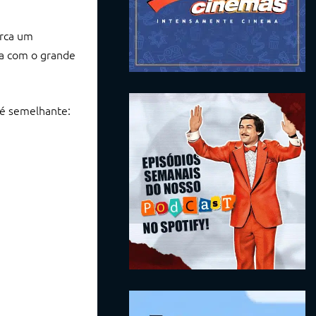
arca um
a com o grande
 é semelhante: