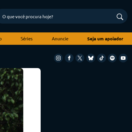
o
Séries
Anuncie
Seja um apoiador