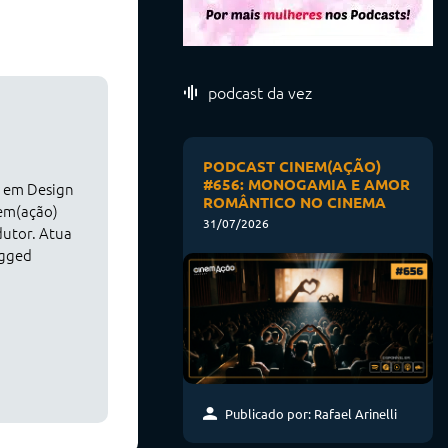
podcast da vez
PODCAST CINEM(AÇÃO)
#656: MONOGAMIA E AMOR
o em Design
ROMÂNTICO NO CINEMA
nem(ação)
31/07/2026
dutor. Atua
agged
Publicado por: Rafael Arinelli