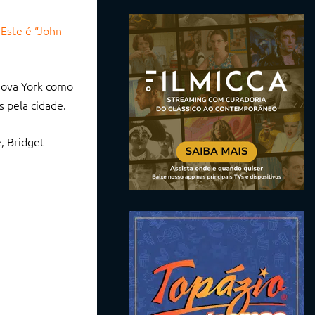
Este é “John
Nova York como
 pela cidade.
, Bridget