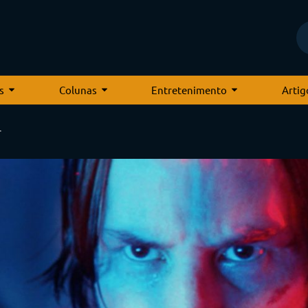
s
Colunas
Entretenimento
Artig
r