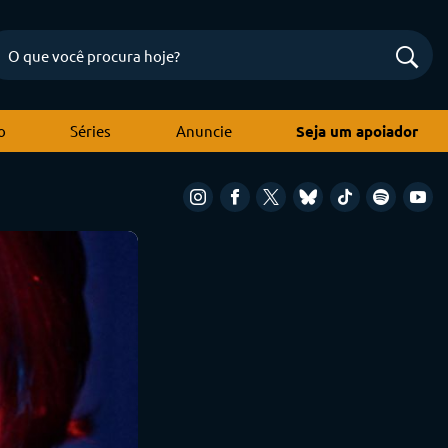
o
Séries
Anuncie
Seja um apoiador