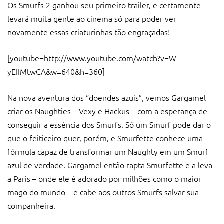
Os Smurfs 2 ganhou seu primeiro trailer, e certamente
levará muita gente ao cinema só para poder ver
novamente essas criaturinhas tão engraçadas!
[youtube=http://www.youtube.com/watch?v=W-
yEIIMtwCA&w=640&h=360]
Na nova aventura dos “doendes azuis”, vemos Gargamel
criar os Naughties – Vexy e Hackus – com a esperança de
conseguir a essência dos Smurfs. Só um Smurf pode dar o
que o feiticeiro quer, porém, e Smurfette conhece uma
fórmula capaz de transformar um Naughty em um Smurf
azul de verdade. Gargamel então rapta Smurfette e a leva
a Paris – onde ele é adorado por milhões como o maior
mago do mundo – e cabe aos outros Smurfs salvar sua
companheira.