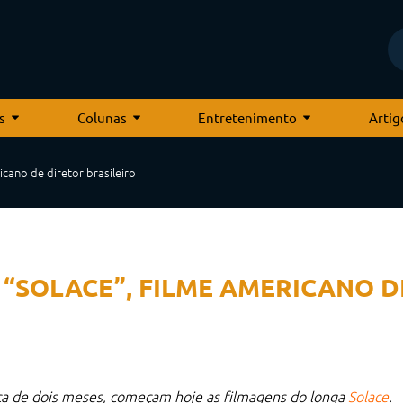
s
Colunas
Entretenimento
Artig
cano de diretor brasileiro
“SOLACE”, FILME AMERICANO D
ca de dois meses, começam hoje as filmagens do longa
Solace
.