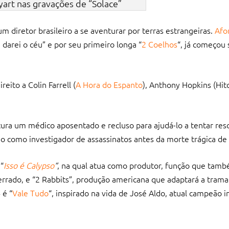
art nas gravações de “Solace”
m diretor brasileiro a se aventurar por terras estrangeiras.
Afo
 darei o céu” e por seu primeiro longa “
2 Coelhos
“, já começou
eito a Colin Farrell (
A Hora do Espanto
), Anthony Hopkins (Hit
ura um médico aposentado e recluso para ajudá-lo a tentar res
como investigador de assassinatos antes da morte trágica de s
o
“
Isso é Calypso
“
, na qual atua como produtor, função que tamb
rrado, e “2 Rabbits”, produção americana que adaptará a trama
 é “
Vale Tudo
“, inspirado na vida de José Aldo, atual campeão i