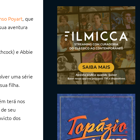
nso Poyart
, que
 sua aventura
chcock) e Abbie
olver uma série
ua filha.
ém terá nos
 de seu
nvicto dos