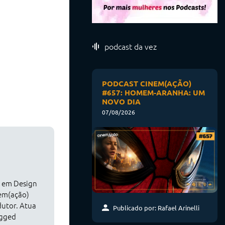
podcast da vez
PODCAST CINEM(AÇÃO)
#657: HOMEM-ARANHA: UM
NOVO DIA
07/08/2026
o em Design
nem(ação)
dutor. Atua
Publicado por: Rafael Arinelli
agged