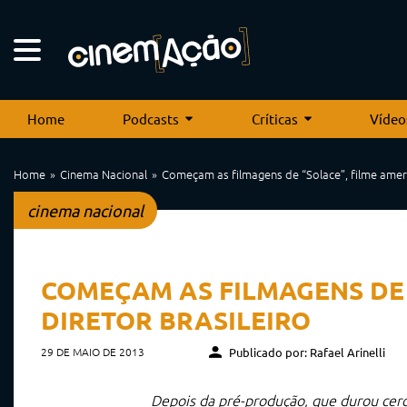
Home
Podcasts
Críticas
Vídeo
Home
Cinema Nacional
Começam as filmagens de “Solace”, filme ameri
cinema nacional
COMEÇAM AS FILMAGENS DE 
DIRETOR BRASILEIRO
29 DE MAIO DE 2013
Publicado por: Rafael Arinelli
Depois da pré-produção, que durou cer