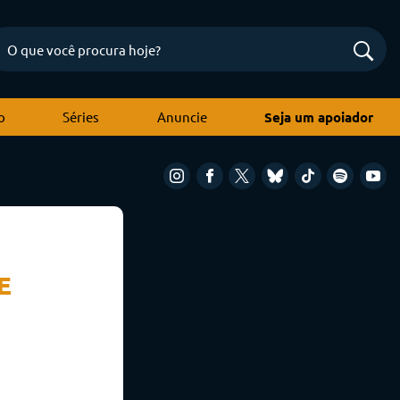
o
Séries
Anuncie
Seja um apoiador
E