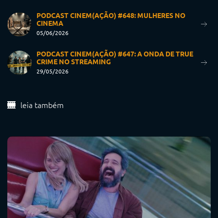
PODCAST CINEM(AÇÃO) #648: MULHERES NO
CINEMA
05/06/2026
PODCAST CINEM(AÇÃO) #647: A ONDA DE TRUE
CRIME NO STREAMING
29/05/2026
leia também