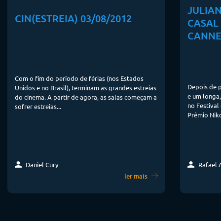
JULIAN
CIN(ESTREIA) 03/08/2012
CASAL
CANNE
Com o fim do período de férias (nos Estados
Depois de p
Unidos e no Brasil), terminam as grandes estreias
e um longa
do cinema. A partir de agora, as salas começam a
no Festival
sofrer estreias...
Prêmio Nik
Rafael A
Daniel Cury
ler mais