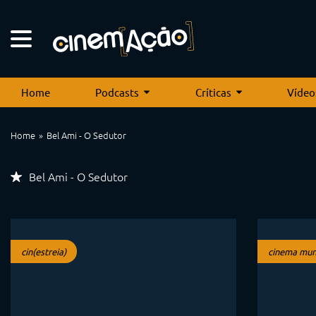
Home
Podcasts
Críticas
Vídeo
Home
Bel Ami - O Sedutor
Bel Ami - O Sedutor
cin(estreia)
cinema mun