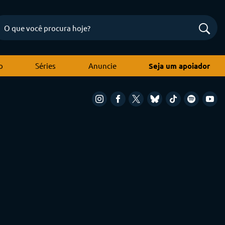
o
Séries
Anuncie
Seja um apoiador