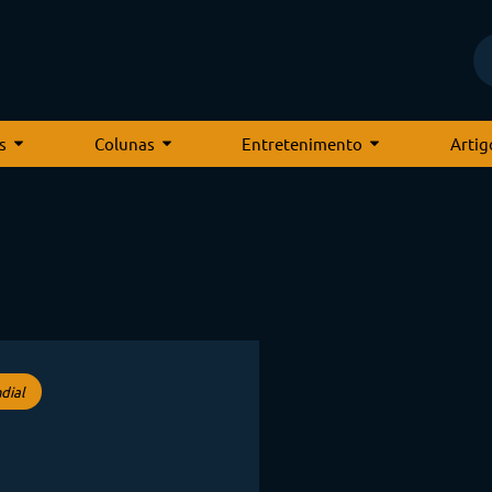
s
Colunas
Entretenimento
Artig
dial