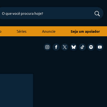
o
Séries
Anuncie
Seja um apoiador