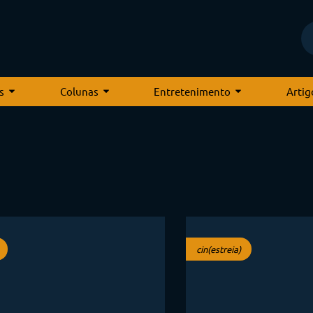
s
Colunas
Entretenimento
Artig
cin(estreia)