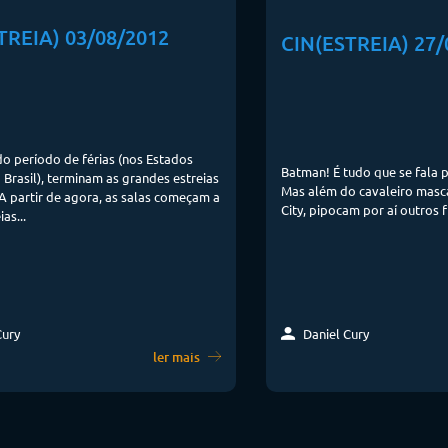
TREIA) 03/08/2012
CIN(ESTREIA) 27/
o período de férias (nos Estados
Batman! É tudo que se fala 
 Brasil), terminam as grandes estreias
Mas além do cavaleiro mas
A partir de agora, as salas começam a
City, pipocam por aí outros f
as...
Daniel Cury
Cury
ler mais