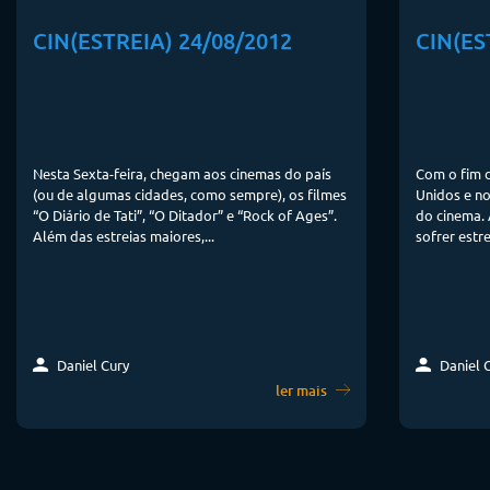
CIN(ESTREIA) 24/08/2012
CIN(ES
Nesta Sexta-feira, chegam aos cinemas do país
Com o fim d
(ou de algumas cidades, como sempre), os filmes
Unidos e no
“O Diário de Tati”, “O Ditador” e “Rock of Ages”.
do cinema. 
Além das estreias maiores,...
sofrer estrei
Daniel Cury
Daniel 
ler mais