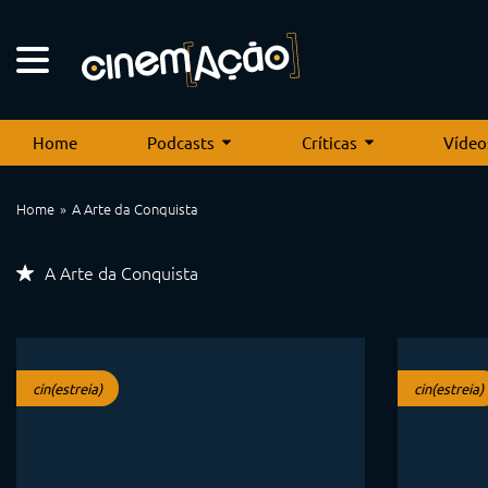
Home
Podcasts
Críticas
Vídeo
Home
A Arte da Conquista
A Arte da Conquista
cin(estreia)
cin(estreia)