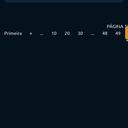
PÁGINA 5
Primeira
«
...
10
20
30
...
48
49