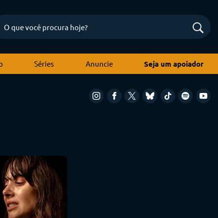
o
Séries
Anuncie
Seja um apoiador