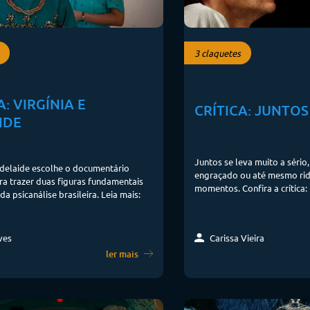
3 claquetes
A: VIRGÍNIA E
CRÍTICA: JUNTOS
IDE
Juntos se leva muito a sério
Adelaide escolhe o documentário
engraçado ou até mesmo rid
ara trazer duas figuras fundamentais
momentos. Confira a crítica:
da psicanálise brasileira. Leia mais:
Carissa Vieira
ves
ler mais