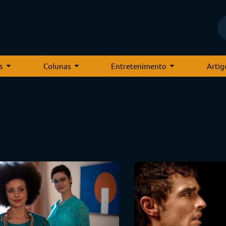
s
Colunas
Entretenimento
Artig