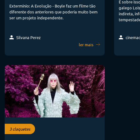
É sobre iss
Extermínio: A Evolução - Boyle faz um filme tão
galego Lois
diferente dos anteriores que poderia muito bem
indireta, i
ser um projeto independente.
tempestade
cinema
Silvana Perez
ler mais
3 claquetes