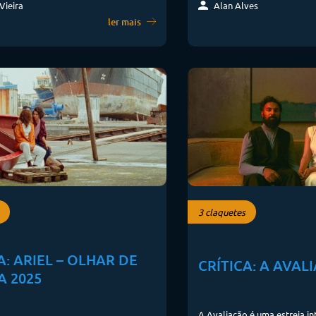
Vieira
Alan Alves
ler mais
3 claquetes
A: ARIEL – OLHAR DE
CRÍTICA: A AVAL
A 2025
A Avaliação é uma estreia in