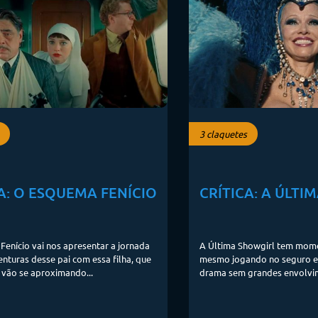
3 claquetes
A: O ESQUEMA FENÍCIO
CRÍTICA: A ÚLTI
enício vai nos apresentar a jornada
A Última Showgirl tem mome
enturas desse pai com essa filha, que
mesmo jogando no seguro e
 vão se aproximando...
drama sem grandes envolvi