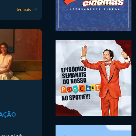
ler mais
IAÇÃO
teressante de