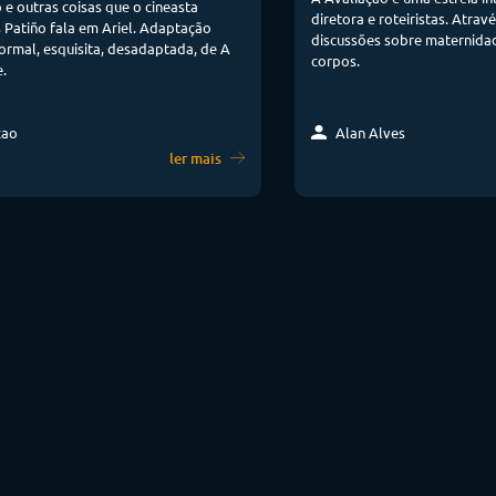
o e outras coisas que o cineasta
diretora e roteiristas. Através
 Patiño fala em Ariel. Adaptação
discussões sobre maternidad
nformal, esquisita, desadaptada, de A
corpos.
.
cao
Alan Alves
ler mais