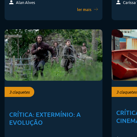
Carissa 
Alan Alves
ler mais
3 claquetes
3 claquetes
CRÍTIC
CRÍTICA: EXTERMÍNIO: A
CINEM
EVOLUÇÃO