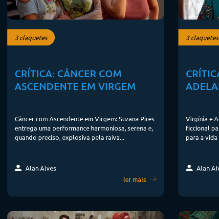
3 claquetes
3 claquetes
CRÍTICA: CÂNCER COM
CRÍTIC
ASCENDENTE EM VIRGEM
ADELA
Câncer com Ascendente em Virgem: Suzana Pires
Virgínia e 
entrega uma performance harmoniosa, serena e,
ficcional p
quando preciso, explosiva pela raiva...
para a vida 
Alan Alves
Alan Al
ler mais