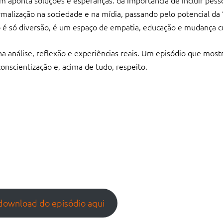
 aponta soluções e esperanças: da importância de incluir pes
ormalização na sociedade e na mídia, passando pelo potencial d
o é só diversão, é um espaço de empatia, educação e mudança cu
a análise, reflexão e experiências reais. Um episódio que most
onscientização e, acima de tudo, respeito.
 download do episódio aqui