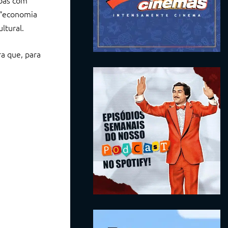
soas com
a “economia
ltural.
ra que, para