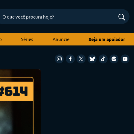
o
Séries
Anuncie
Seja um apoiador