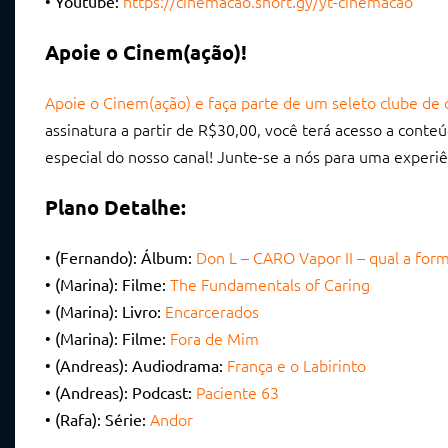
https://cinemacao.short.gy/yt-cinemacao
• Youtube:
Apoie o Cinem(ação)!
Apoie o Cinem(ação) e faça parte de um seleto clube de 
assinatura a partir de R$30,00, você terá acesso a cont
especial do nosso canal! Junte-se a nós para uma experiê
Plano Detalhe:
Don L – CARO Vapor II – qual a fo
• (Fernando): Álbum:
The Fundamentals of Caring
• (Marina): Filme:
Encarcerados
• (Marina): Livro:
Fora de Mim
• (Marina): Filme:
França e o Labirinto
• (Andreas): Audiodrama:
Paciente 63
• (Andreas): Podcast:
Andor
• (Rafa): Série: