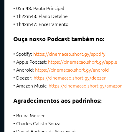
Pauta Principal
• 05m48:
Plano Detalhe
• 1h22m43:
Encerramento
• 1h42m47:
Ouça nosso Podcast também no:
• Spotify:
https://cinemacao.short.gy/spotify
• Apple Podcast:
https://cinemacao.short.gy/apple
• Android:
https://cinemacao.short.gy/android
• Deezer:
https://cinemacao.short.gy/deezer
• Amazon Music:
https://cinemacao.short.gy/amazon
Agradecimentos aos padrinhos:
Bruna Mercer
•
Charles Calisto Souza
•
Daniel Barbosa da Silva Feijó
•