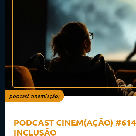
podcast cinem(ação)
PODCAST CINEM(AÇÃO) #614:
INCLUSÃO