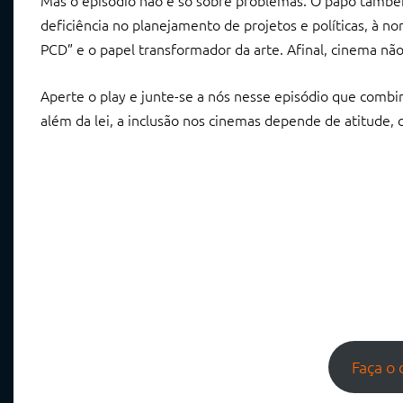
Mas o episódio não é só sobre problemas. O papo também
deficiência no planejamento de projetos e políticas, à n
PCD” e o papel transformador da arte. Afinal, cinema nã
Aperte o play e junte-se a nós nesse episódio que combin
além da lei, a inclusão nos cinemas depende de atitude, c
Faça o