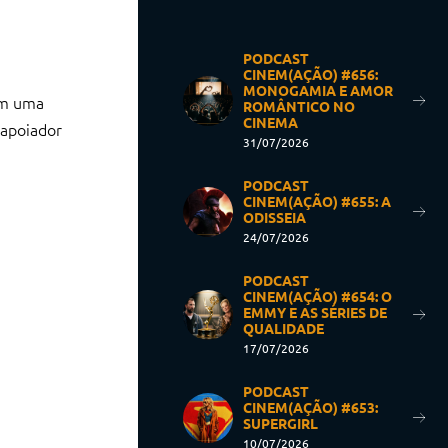
PODCAST
CINEM(AÇÃO) #656:
MONOGAMIA E AMOR
m uma
ROMÂNTICO NO
CINEMA
 apoiador
31/07/2026
PODCAST
CINEM(AÇÃO) #655: A
ODISSEIA
24/07/2026
PODCAST
CINEM(AÇÃO) #654: O
EMMY E AS SÉRIES DE
QUALIDADE
17/07/2026
PODCAST
CINEM(AÇÃO) #653:
SUPERGIRL
10/07/2026