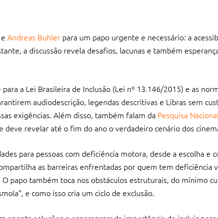
e
Andreas Buhler
para um papo urgente e necessário: a acessib
istante, a discussão revela desafios, lacunas e também esperança
ara a Lei Brasileira de Inclusão (Lei nº 13.146/2015) e as nor
antirem audiodescrição, legendas descritivas e Libras sem custo
ssas exigências. Além disso, também falam da
Pesquisa Naciona
ue deve revelar até o fim do ano o verdadeiro cenário dos cinema
uldades para pessoas com deficiência motora, desde a escolha e 
mpartilha as barreiras enfrentadas por quem tem deficiência v
al. O papo também toca nos obstáculos estruturais, do mínimo 
smola”, e como isso cria um ciclo de exclusão.