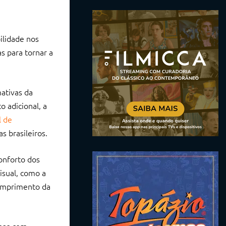
ilidade nos
s para tornar a
mativas da
 adicional, a
l de
s brasileiros.
conforto dos
isual, como a
cumprimento da