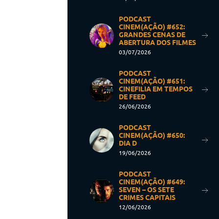
PODCAST
CINEM(AÇÃO) #652:
GRANDES CENAS DE
ABERTURA DOS FILMES
03/07/2026
PODCAST
CINEM(AÇÃO) #651:
CINEFILIA EM TEMPOS
DE FEED
26/06/2026
PODCAST
CINEM(AÇÃO) #650:
DIA D
19/06/2026
PODCAST
CINEM(AÇÃO) #649:
SEVEN – OS SETE
CRIMES CAPITAIS
12/06/2026