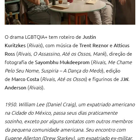
O drama LGBTQIA+ tem roteiro de
Justin
(
Rivais
), com música de
e
Kuritzkes
Trent Reznor
Atticus
(
Rivais
,
O Assassino
,
Até os Ossos
,
Mank
), direção de
Ross
fotografia de
(
Rivais
,
Me Chame
Sayombhu Mukdeeprom
Pelo Seu Nome
,
Suspiria – A Dança do Medo
), edição
de
(
Rivais
,
Até os Ossos
) e figurinos de
Marco Costa
J.W.
(
Rivais
).
Anderson
1950. William Lee (Daniel Craig), um expatriado americano
na Cidade do México, passa seus dias praticamente
sozinho, exceto por alguns contatos com outros membros
da pequena comunidade americana. Seu encontro com
Eugene Allerton (Drew Starkey), um expatriado ex-militar,