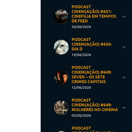
PODCAST
CINEM(AÇÃO) #651:
CINEFILIA EM TEMPOS
DE FEED
26/06/2026
PODCAST
CINEM(AÇÃO) #650:
DIA D
19/06/2026
PODCAST
CINEM(AÇÃO) #649:
SEVEN – OS SETE
CRIMES CAPITAIS
12/06/2026
PODCAST
CINEM(AÇÃO) #648:
MULHERES NO CINEMA
05/06/2026
PODCAST