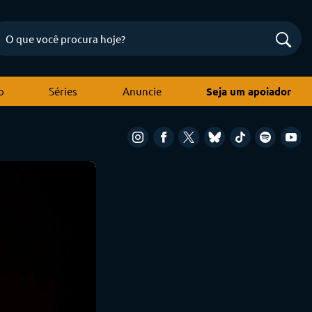
o
Séries
Anuncie
Seja um apoiador