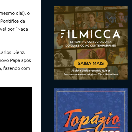
mesmo dia!), o
Pontífice da
ável por “Nada
Carlos Diehz.
novo Papa após
ca, fazendo com