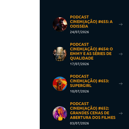
PODCAST
CINEM(AÇÃO) #655: A
ODISSEIA
24/07/2026
PODCAST
CINEM(AÇÃO) #654: O
EMMY E AS SÉRIES DE
QUALIDADE
17/07/2026
PODCAST
CINEM(AÇÃO) #653:
SUPERGIRL
10/07/2026
PODCAST
CINEM(AÇÃO) #652:
GRANDES CENAS DE
ABERTURA DOS FILMES
03/07/2026