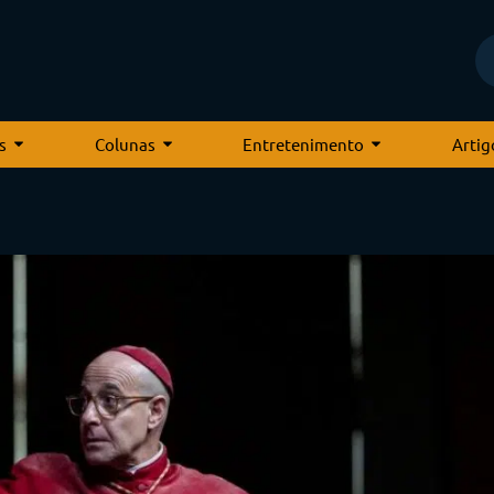
s
Colunas
Entretenimento
Artig