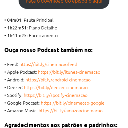
Faça o download do episódio aqui
Pauta Principal
• 04m01:
Plano Detalhe
• 1h22m51:
Encerramento
• 1h41m25:
Ouça nosso Podcast também no:
• Feed:
https://bit.ly/cinemacaofeed
• Apple Podcast:
https://bit.ly/itunes-cinemacao
• Android:
https://bit.ly/android-cinemacao
• Deezer:
https://bit.ly/deezer-cinemacao
• Spotify:
https://bit.ly/spotify-cinemacao
• Google Podcast:
https://bit.ly/cinemacao-google
• Amazon Music:
https://bit.ly/amazoncinemacao
Agradecimentos aos patrões e padrinhos: