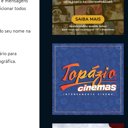
es e mensagens
cionar todos
do seu nome na
rio para
gráfica.