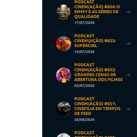
PODCAST
CINEM(AÇÃO) #654: O
EMMY E AS SÉRIES DE
QUALIDADE
17/07/2026
PODCAST
CINEM(AÇÃO) #653:
SUPERGIRL
10/07/2026
PODCAST
CINEM(AÇÃO) #652:
GRANDES CENAS DE
ABERTURA DOS FILMES
03/07/2026
PODCAST
CINEM(AÇÃO) #651:
CINEFILIA EM TEMPOS
DE FEED
26/06/2026
PODCAST