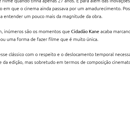
se filme quando tinha apenas 27 anos. E para além das inovaçõ
o em que o cinema ainda passava por um amadurecimento. Posi
da a entender um pouco mais da magnitude da obra.
fim, inúmeros são os momentos que
acaba marcan
Cidadão Kane
 ou uma forma de fazer filme que é muito única.
sse clássico com o respeito e o deslocamento temporal necessá
te da edição, mas sobretudo em termos de composição cinemato