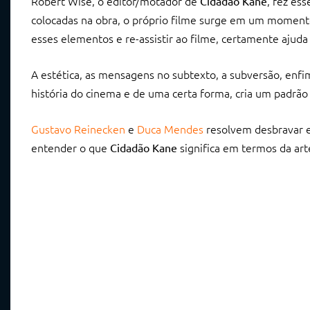
Robert Wise, o editor/motador de
, fez es
Cidadão Kane
colocadas na obra, o próprio filme surge em um moment
esses elementos e re-assistir ao filme, certamente aju
A estética, as mensagens no subtexto, a subversão, en
história do cinema e de uma certa forma, cria um padrão
Gustavo Reinecken
e
Duca Mendes
resolvem desbravar e
entender o que
significa em termos da ar
Cidadão Kane