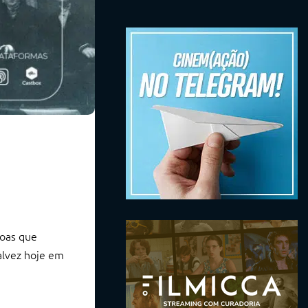
soas que
alvez hoje em