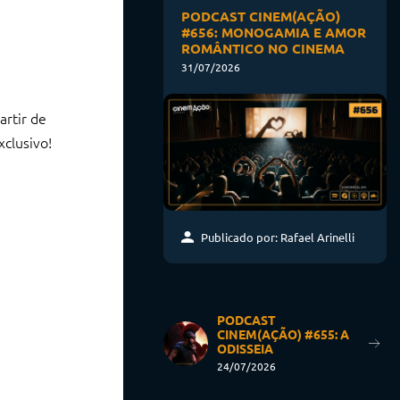
PODCAST CINEM(AÇÃO)
#656: MONOGAMIA E AMOR
ROMÂNTICO NO CINEMA
31/07/2026
artir de
xclusivo!
Publicado por: Rafael Arinelli
PODCAST
CINEM(AÇÃO) #655: A
ODISSEIA
24/07/2026