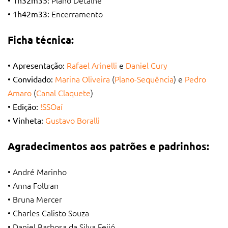
Encerramento
• 1h42m33:
Ficha técnica:
•
Rafael Arinelli
e
Daniel Cury
Apresentação:
•
Marina Oliveira
(
Plano-Sequência
) e
Pedro
Convidado:
Amaro
(
Canal Claquete
)
•
!SSOaí
Edição:
•
Gustavo Boralli
Vinheta:
Agradecimentos aos patrões e padrinhos:
• André Marinho
• Anna Foltran
• Bruna Mercer
• Charles Calisto Souza
• Daniel Barbosa da Silva Feijó