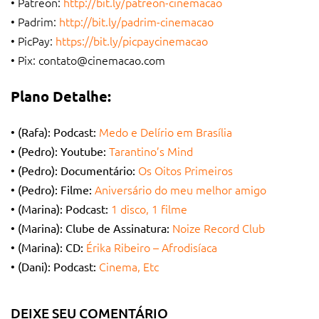
• Patreon:
http://bit.ly/patreon-cinemacao
• Padrim:
http://bit.ly/padrim-cinemacao
• PicPay:
https://bit.ly/picpaycinemacao
• Pix:
contato@cinemacao.com
Plano Detalhe:
Medo e Delírio em Brasília
• (Rafa): Podcast:
Tarantino’s Mind
• (Pedro): Youtube:
Os Oitos Primeiros
• (Pedro): Documentário:
Aniversário do meu melhor amigo
• (Pedro): Filme:
1 disco, 1 filme
• (Marina): Podcast:
Noize Record Club
• (Marina): Clube de Assinatura:
Érika Ribeiro – Afrodisíaca
• (Marina): CD:
Cinema, Etc
• (Dani): Podcast:
DEIXE SEU COMENTÁRIO