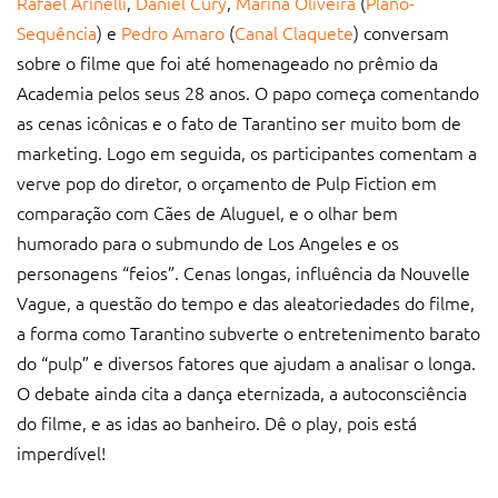
Rafael Arinelli
,
Daniel Cury
,
Marina Oliveira
(
Plano-
Sequência
) e
Pedro Amaro
(
Canal Claquete
) conversam
sobre o filme que foi até homenageado no prêmio da
Academia pelos seus 28 anos. O papo começa comentando
as cenas icônicas e o fato de Tarantino ser muito bom de
marketing. Logo em seguida, os participantes comentam a
verve pop do diretor, o orçamento de Pulp Fiction em
comparação com Cães de Aluguel, e o olhar bem
humorado para o submundo de Los Angeles e os
personagens “feios”. Cenas longas, influência da Nouvelle
Vague, a questão do tempo e das aleatoriedades do filme,
a forma como Tarantino subverte o entretenimento barato
do “pulp” e diversos fatores que ajudam a analisar o longa.
O debate ainda cita a dança eternizada, a autoconsciência
do filme, e as idas ao banheiro. Dê o play, pois está
imperdível!