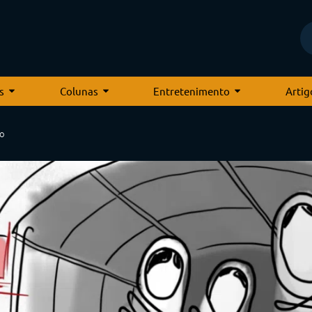
s
Colunas
Entretenimento
Artig
co