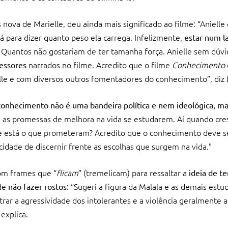
s nova de Marielle, deu ainda mais significado ao filme: “Anielle 
á para dizer quanto peso ela carrega. Infelizmente,
estar num l
Quantos não gostariam de ter tamanha força. Anielle sem dúv
narrados no filme. Acredito que o filme
Conhecimento
cessores
le e com diversos outros fomentadores do conhecimento”, diz 
 conhecimento não é uma bandeira política e nem ideológica, ma
as as promessas de melhora na vida se estudarem. Aí quando cre
Onde está o que prometeram? Acredito que o conhecimento deve 
idade de discernir frente as escolhas que surgem na vida.”
om frames que “
flicam
” (tremelicam) para ressaltar a
ideia de t
 de
: “Sugeri a figura da Malala e as demais est
não fazer rostos
trar a agressividade dos intolerantes e a violência geralmente 
explica.