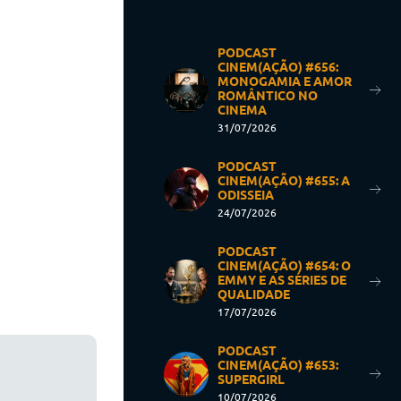
PODCAST
CINEM(AÇÃO) #656:
MONOGAMIA E AMOR
ROMÂNTICO NO
CINEMA
31/07/2026
PODCAST
CINEM(AÇÃO) #655: A
ODISSEIA
24/07/2026
PODCAST
CINEM(AÇÃO) #654: O
EMMY E AS SÉRIES DE
QUALIDADE
17/07/2026
PODCAST
CINEM(AÇÃO) #653:
SUPERGIRL
10/07/2026