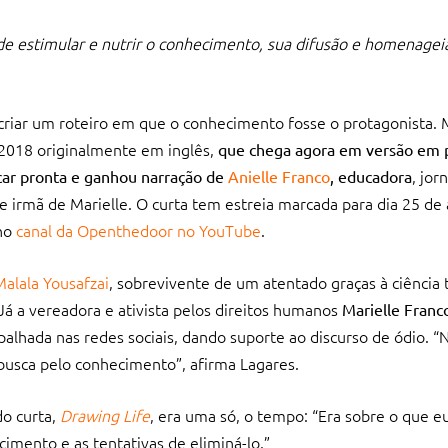
e estimular e nutrir o conhecimento, sua difusão e homenageia
 criar um roteiro em que o conhecimento fosse o protagonista.
2018 originalmente em inglês,
que chega agora em versão em 
, jorn
icar pronta e ganhou narração de
Anielle Franco
, educadora
e irmã de Marielle. O curta tem estreia marcada para dia 25 de
no
canal da Openthedoor no YouTube
.
Malala Yousafzai
, sobrevivente de um atentado graças à ciência
á a vereadora e ativista pelos direitos humanos
Marielle Franc
spalhada nas redes sociais, dando suporte ao discurso de ódio. 
busca pelo conhecimento”, afirma Lagares.
do curta,
Drawing Life
, era uma só, o tempo: “Era sobre o que eu
mento e as tentativas de eliminá-lo.”