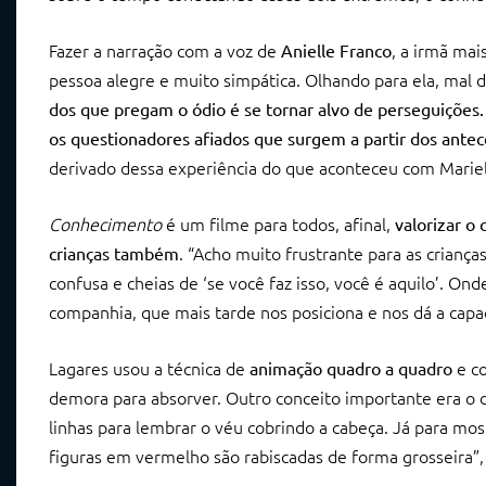
Fazer a narração com a voz de
, a irmã mai
Anielle Franco
pessoa alegre e muito simpática. Olhando para ela, mal d
dos que pregam o ódio é se tornar alvo de perseguições.
os questionadores afiados que surgem a partir dos ante
derivado dessa experiência do que aconteceu com Mariel
Conhecimento
é um filme para todos, afinal,
valorizar o
. “Acho muito frustrante para as crianç
crianças também
confusa e cheias de ‘se você faz isso, você é aquilo’. 
companhia, que mais tarde nos posiciona e nos dá a capac
Lagares usou a técnica de
e c
animação quadro a quadro
demora para absorver. Outro conceito importante era o
linhas para lembrar o véu cobrindo a cabeça. Já para mos
figuras em vermelho são rabiscadas de forma grosseira”, 