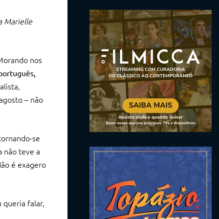
 Marielle
 Morando nos
português,
alista,
 agosto – não
 tornando-se
não teve a
o
“Não é exagero
 queria falar,