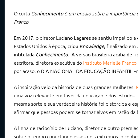
O curta
é um ensaio sobre a importância d
Conhecimento
Franco
.
Em 2017, o diretor
se sentiu impelido a
Luciano Lagares
Estados Unidos à época,
finalizado em 
criou
Knowledge
,
intitulada
Conhecimento
. A versão brasileira acaba de f
escritora, diretora executiva do
Instituto Marielle Franco
por acaso, o
–
DIA NACIONAL DA EDUCAÇÃO INFANTIL
A inspiração veio da história de duas grandes mulheres.
uma voz relevante em favor da educação e dos estudos. J
mesma sorte e sua verdadeira história foi distorcida e e
afirmar que pessoas podem se tornar alvos em razão da 
A linha de raciocínio de Luciano, diretor de outro premia
sobre o tempo conectando esses dois extremos, o conheci