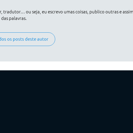
er, tradutor… ou seja, eu escrevo umas coisas, publico outras e assi
das palavras.
dos os posts deste autor