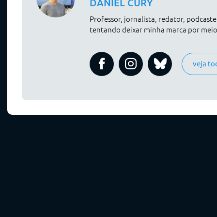
DANIEL CURY
Professor, jornalista, redator, podcast
tentando deixar minha marca por meio 
veja to