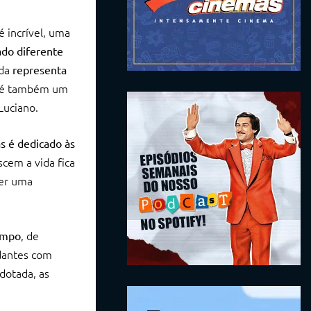
é incrível, uma
ado diferente
ida
representa
é também um
Luciano.
s é dedicado às
scem a vida fica
ser uma
, de
empo
udantes com
adotada, as