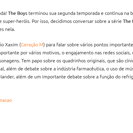
ada!
terminou sua segunda temporada e continua na b
The Boys
e super-heróis. Por isso, decidimos conversar sobre a série
The 
s nela.
io Xaxim (
Geração M
) para falar sobre vários pontos importante
ortante por vários motivos, o engajamento nas redes sociais, 
rsonagens. Tem papo sobre os quadrinhos originais, que são cín
l, além de debate sobre a indústria farmacêutica, o uso de mú
ander, além de um importante debate sobre a função do refrig
emacao