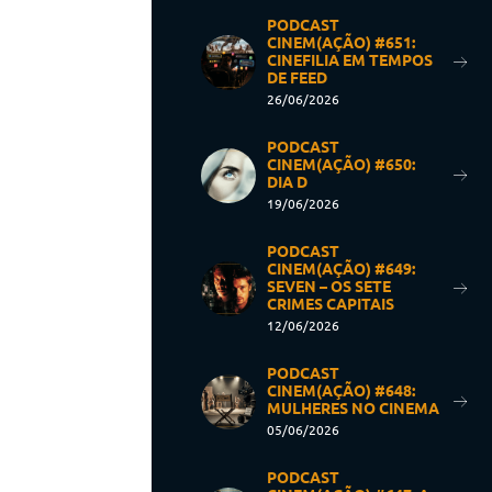
PODCAST
CINEM(AÇÃO) #651:
CINEFILIA EM TEMPOS
DE FEED
26/06/2026
PODCAST
CINEM(AÇÃO) #650:
DIA D
19/06/2026
PODCAST
CINEM(AÇÃO) #649:
SEVEN – OS SETE
CRIMES CAPITAIS
12/06/2026
PODCAST
CINEM(AÇÃO) #648:
MULHERES NO CINEMA
05/06/2026
PODCAST