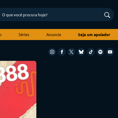
o
Séries
Anuncie
Seja um apoiador