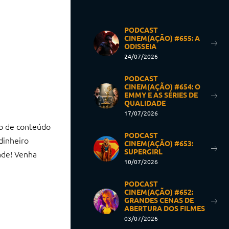
PODCAST
CINEM(AÇÃO) #655: A
ODISSEIA
24/07/2026
PODCAST
CINEM(AÇÃO) #654: O
EMMY E AS SÉRIES DE
QUALIDADE
17/07/2026
ão de conteúdo
PODCAST
dinheiro
CINEM(AÇÃO) #653:
SUPERGIRL
ade! Venha
10/07/2026
PODCAST
CINEM(AÇÃO) #652:
GRANDES CENAS DE
ABERTURA DOS FILMES
03/07/2026