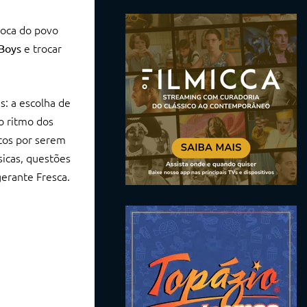
oca do povo
e trocar
Boys
s: a escolha de
o ritmo dos
icos por serem
sicas, questões
erante Fresca.