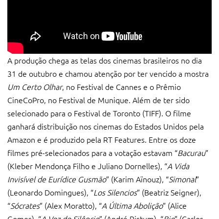
A produção chega as telas dos cinemas brasileiros no dia
31 de outubro e chamou atenção por ter vencido a mostra
Um Certo Olhar
, no Festival de Cannes e o Prêmio
CineCoPro, no Festival de Munique. Além de ter sido
selecionado para o Festival de Toronto (TIFF). O filme
ganhará distribuição nos cinemas do Estados Unidos pela
Amazon e é produzido pela RT Features. Entre os doze
filmes pré-selecionados para a votação estavam “
Bacurau
”
(Kleber Mendonça Filho e Juliano Dornelles), “
A Vida
Invisível de Eurídice Gusmão
” (Karim Aïnouz), “
Simonal
”
(Leonardo Domingues), “
Los Silencios
” (Beatriz Seigner),
“
Sócrates
” (Alex Moratto), “
A Última Abolição
” (Alice
Gomes), “
A Voz do Silêncio
” (André Ristum), “
Bio
” (Carlos