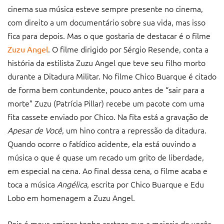
cinema sua música esteve sempre presente no cinema,
com direito a um documentário sobre sua vida, mas isso
fica para depois. Mas o que gostaria de destacar é o filme
. O filme dirigido por Sérgio Resende, conta a
Zuzu Angel
história da estilista Zuzu Angel que teve seu filho morto
durante a Ditadura Militar. No filme Chico Buarque é citado
de forma bem contundente, pouco antes de “sair para a
morte” Zuzu (Patrícia Pillar) recebe um pacote com uma
fita cassete enviado por Chico. Na fita está a gravação de
Apesar de Você
, um hino contra a repressão da ditadura.
Quando ocorre o fatídico acidente, ela está ouvindo a
música o que é quase um recado um grito de liberdade,
em especial na cena. Ao final dessa cena, o filme acaba e
toca a música
Angélica
, escrita por Chico Buarque e Edu
Lobo em homenagem a Zuzu Angel.
Pois é meus amigos tenho certeza que a maioria de vocês