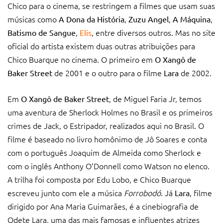
Chico para o cinema, se restringem a filmes que usam suas
músicas como
,
,
,
A Dona da História
Zuzu Angel
A Máquina
,
, entre diversos outros. Mas no site
Batismo de Sangue
Elis
oficial do artista existem duas outras atribuições para
Chico Buarque no cinema. O primeiro em
O Xangô de
de 2001 e o outro para o filme
de 2002.
Baker Street
Lara
Em
, de Miguel Faria Jr, temos
O Xangô de Baker Street
uma aventura de Sherlock Holmes no Brasil e os primeiros
crimes de Jack, o Estripador, realizados aqui no Brasil. O
filme é baseado no livro homônimo de Jô Soares e conta
com o português Joaquim de Almeida como Sherlock e
com o inglês Anthony O’Donnell como Watson no elenco.
A trilha foi composta por Edu Lobo, e Chico Buarque
escreveu junto com ele a música
Forrobodó
. Já
, filme
Lara
dirigido por Ana Maria Guimarães, é a cinebiografia de
Odete Lara, uma das mais famosas e influentes atrizes