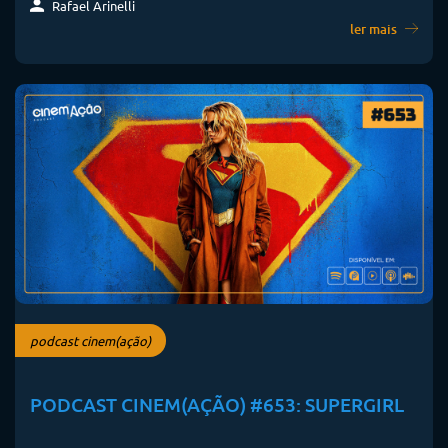
Rafael Arinelli
ler mais
podcast cinem(ação)
PODCAST CINEM(AÇÃO) #653: SUPERGIRL